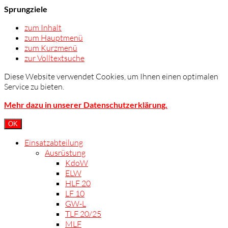
Sprungziele
zum Inhalt
zum Hauptmenü
zum Kurzmenü
zur Volltextsuche
Diese Website verwendet Cookies, um Ihnen einen optimalen
Service zu bieten.
Mehr dazu in unserer Datenschutzerklärung.
OK
Einsatzabteilung
Ausrüstung
KdoW
ELW
HLF 20
LF 10
GW-L
TLF 20/25
MLF