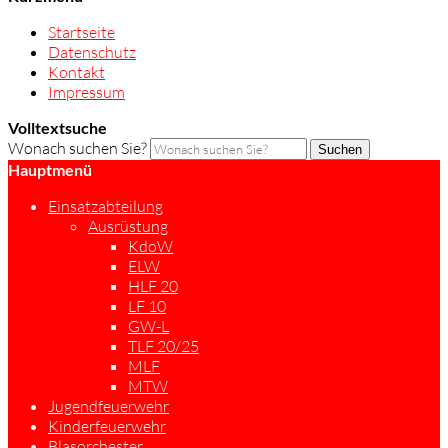
Startseite
Datenschutz
Kontakt
Impressum
Volltextsuche
Wonach suchen Sie?
Suchen
Hauptmenü
Einsatzabteilung
Ausrüstung
KdoW
ELW
HLF 20
LF 10
GW-L
TLF 20/25
MLF
MTW
Jugendfeuerwehr
Kinderfeuerwehr
Blasorchester