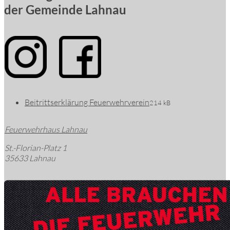
der Gemeinde Lahnau
Beitrittserklärung Feuerwehrverein
214 kB
Feuerwehrhaus Lahnau
St.-Florian-Platz 1
35633 Lahnau